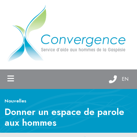
ubmenu (Qui sommes-nous? )
ubmenu (Services d'aide )
ubmenu (Maison Oxygène )
EN
Nouvelles
Donner un espace de parole
aux hommes